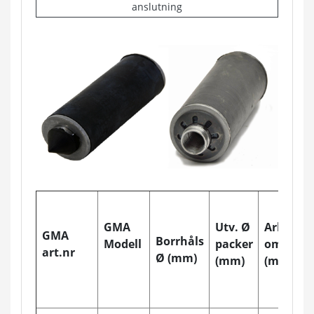
anslutning
GMA
Utv. Ø
Arb.
GMA
Borrhåls
Modell
packer
område
art.nr
Ø (mm)
(mm)
(mm)