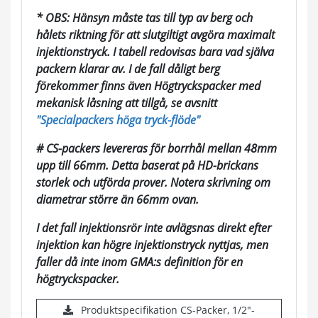
* OBS: Hänsyn måste tas till typ av berg och
hålets riktning för att slutgiltigt avgöra maximalt
injektionstryck. I tabell redovisas bara vad själva
packern klarar av. I de fall dåligt berg
förekommer finns även Högtryckspacker med
mekanisk låsning att tillgå, se avsnitt
"Specialpackers höga tryck-flöde"
# CS-packers levereras för borrhål mellan 48mm
upp till 66mm. Detta baserat på HD-brickans
storlek och utförda prover. Notera skrivning om
diametrar större än 66mm ovan.
I det fall injektionsrör inte avlägsnas direkt efter
injektion kan högre injektionstryck nyttjas, men
faller då inte inom GMA:s definition för en
högtryckspacker.
Produktspecifikation CS-Packer, 1/2"-