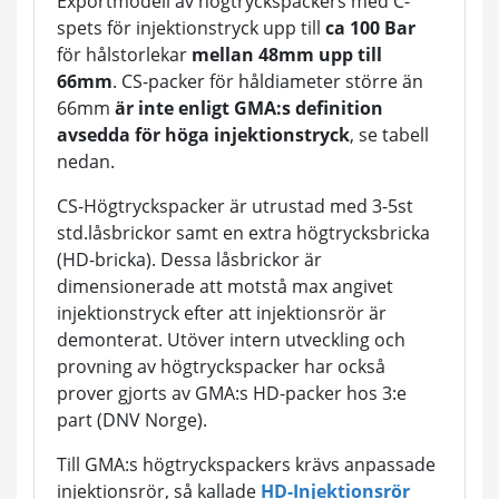
Exportmodell av högtryckspackers med C-
spets för injektionstryck upp till
ca 100 Bar
för hålstorlekar
mellan 48mm upp till
66mm
. CS-packer för håldiameter större än
66mm
är inte enligt GMA:s definition
avsedda för höga injektionstryck
, se tabell
nedan.
CS-Högtryckspacker är utrustad med 3-5st
std.låsbrickor samt en extra högtrycksbricka
(HD-bricka). Dessa låsbrickor är
dimensionerade att motstå max angivet
injektionstryck efter att injektionsrör är
demonterat. Utöver intern utveckling och
provning av högtryckspacker har också
prover gjorts av GMA:s HD-packer hos 3:e
part (DNV Norge).
Till GMA:s högtryckspackers krävs anpassade
injektionsrör, så kallade
HD-Injektionsrör